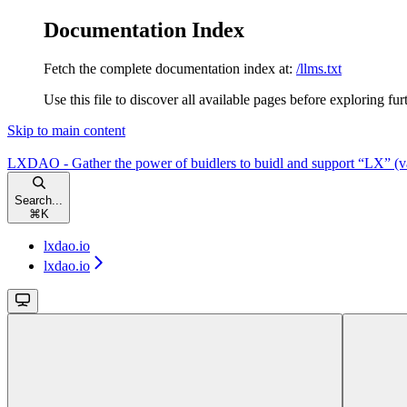
Documentation Index
Fetch the complete documentation index at:
/llms.txt
Use this file to discover all available pages before exploring fur
Skip to main content
LXDAO - Gather the power of buidlers to buidl and support “LX” (va
Search...
⌘
K
lxdao.io
lxdao.io