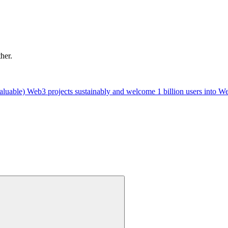
ther.
luable) Web3 projects sustainably and welcome 1 billion users into W