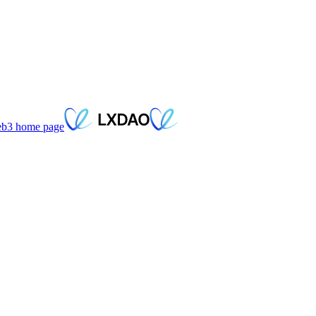
eb3
home page