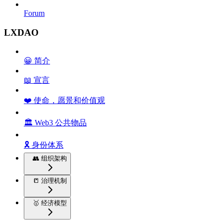
Forum
LXDAO
😀 简介
📖 宣言
❤️ 使命，愿景和价值观
🏛️ Web3 公共物品
🎗️ 身份体系
👥 组织架构
📒 治理机制
🥇 经济模型