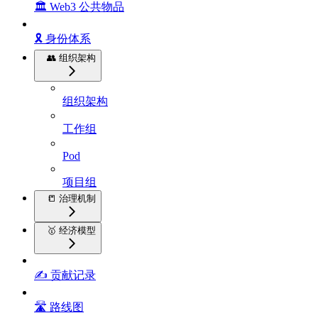
🏛️ Web3 公共物品
🎗️ 身份体系
👥 组织架构
组织架构
工作组
Pod
项目组
📒 治理机制
🥇 经济模型
✍️ 贡献记录
🛣️ 路线图