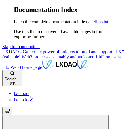
Documentation Index
Fetch the complete documentation index at:
/llms.txt
Use this file to discover all available pages before
exploring further.
Skip to main content
LXDAO - Gather the power of buidlers to buidl and support “LX”
(valuable) Web3 projects sustainably and welcome 1 billion users
into Web3
home page
Search...
⌘
K
lxdao.io
lxdao.io